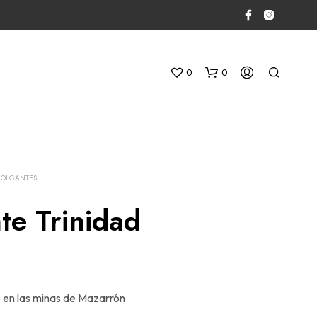
0
0
COLGANTES
te Trinidad
N
O
H
A
Y
o en las minas de Mazarrón
P