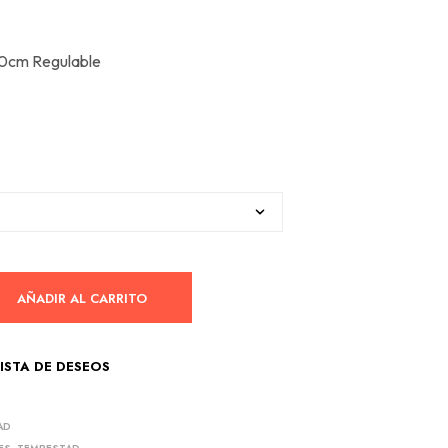
R
O
D
 10cm Regulable
U
C
T
O
S
E
N
E
L
C
A
R
R
AÑADIR AL CARRITO
I
T
O
LISTA DE DESEOS
.
AD